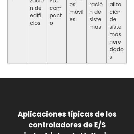
zació
PLC
os
ració
aliza
n de
com
móvil
n de
ción
edifi
pact
es
siste
de
cios
o
mas
siste
mas
here
dado
s
Aplicaciones típicas de los
controladores de E/S