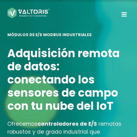
Saltar
al
contenido
MÓDULOS DE E/S MODBUS INDUSTRIALES
Adquisición remota
de datos:
conectando los
sensores de campo
con tu nube del IoT
Ofrecemos
controladores de E/S
remotas
robustos y de grado industrial que