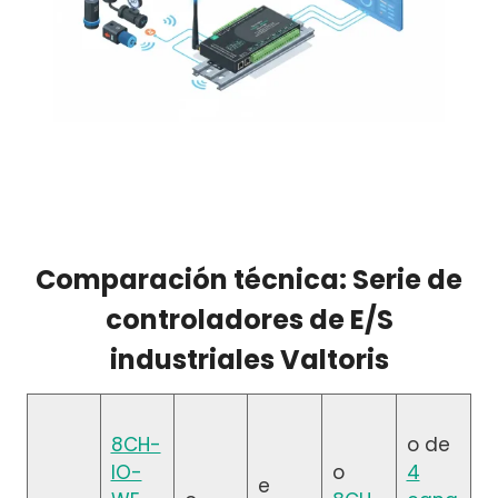
Comparación técnica: Serie de
controladores de E/S
industriales Valtoris
8CH-
o de
IO-
o
4
e