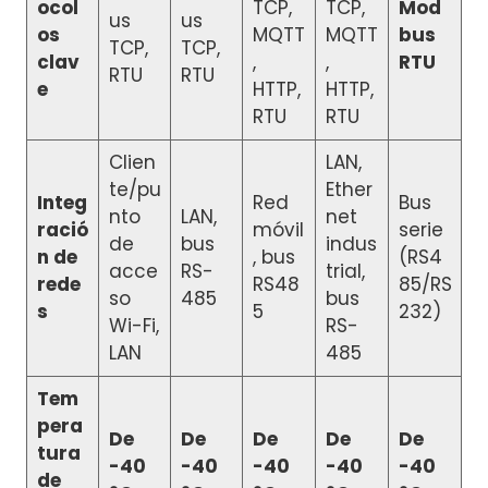
ocol
TCP,
TCP,
Mod
us
us
os
MQTT
MQTT
bus
TCP,
TCP,
clav
,
,
RTU
RTU
RTU
e
HTTP,
HTTP,
RTU
RTU
Clien
LAN,
te/pu
Ether
Integ
Red
Bus
nto
LAN,
net
ració
móvil
serie
de
bus
indus
n de
, bus
(RS4
acce
RS-
trial,
rede
RS48
85/RS
so
485
bus
s
5
232)
Wi-Fi,
RS-
LAN
485
Tem
pera
De
De
De
De
De
tura
-40
-40
-40
-40
-40
de