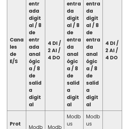
entr
entra
entra
ada
da
da
digit
digit
digit
al / 8
al / 8
al / 8
de
de
de
Cana
entr
entra
entra
4 DI /
4 DI /
les
ada
da
da
2 AI /
2 AI /
de
anal
anal
anal
4 DO
4 DO
E/S
ógic
ógic
ógic
a / 8
a / 8
a / 8
de
de
de
salid
salid
salid
a
a
a
digit
digit
digit
al
al
al
Modb
Modb
Prot
us
us
Modb
Modb