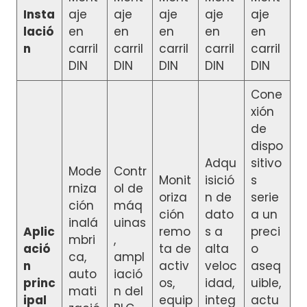
Insta
aje
aje
aje
aje
aje
lació
en
en
en
en
en
n
carril
carril
carril
carril
carril
DIN
DIN
DIN
DIN
DIN
Cone
xión
de
dispo
Adqu
sitivo
Mode
Contr
Monit
isició
s
rniza
ol de
oriza
n de
serie
ción
máq
ción
dato
a un
inalá
uinas
Aplic
remo
s a
preci
mbri
,
ació
ta de
alta
o
ca,
ampl
n
activ
veloc
aseq
auto
iació
princ
os,
idad,
uible,
mati
n del
ipal
equip
integ
actu