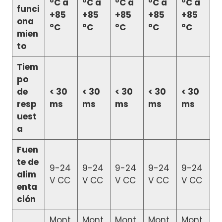
°C a
°C a
°C a
°C a
°C a
funci
+85
+85
+85
+85
+85
ona
°C
°C
°C
°C
°C
mien
to
Tiem
po
de
< 30
< 30
< 30
< 30
< 30
resp
ms
ms
ms
ms
ms
uest
a
Fuen
te de
9-24
9-24
9-24
9-24
9-24
alim
V CC
V CC
V CC
V CC
V CC
enta
ción
Mont
Mont
Mont
Mont
Mont