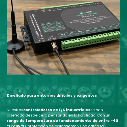
Diseñado para entornos difíciles y exigentes
Nuestros
controladores de E/S industriales
se han
diseñado desde cero pensando en la fiabilidad. Con un
rango de temperatura de funcionamiento de entre -40
°C y 85 °C
, protección de aislamiento y una carcasa