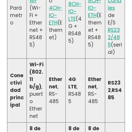
WF
o
8CH-
cana
8CH-
Pará
(Wi-
4CH-
IO-
les
IO-
metr
Fi +
IO-
ETH
(E
de
LTE
(4
o
Ether
ETH
(E
thern
E/S
G +
net +
thern
et +
RS23
RS48
RS48
et)
RS48
2/48
5)
5)
5)
5
(seri
al)
Wi-Fi
(802.
Cone
11
Ether
4G
Ether
ctivi
RS23
b/g)
,
net
,
LTE
,
net
,
dad
2
,
RS4
puert
RS-
RS48
RS-
princ
85
o
485
5
485
ipal
Ether
net
8 de
8 de
8 de