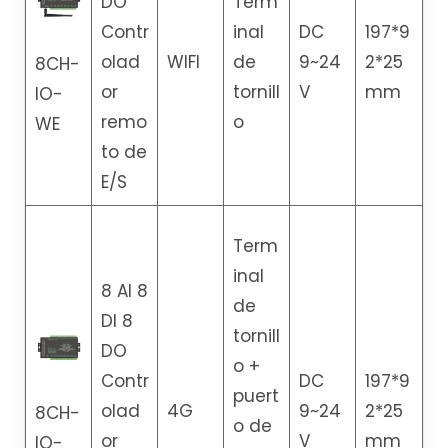
DO
Term
Contr
inal
DC
197*9
olad
WIFI
de
9~24
2*25
8CH-
or
tornill
V
mm
IO-
remo
o
WE
to de
E/S
Term
inal
8 AI 8
de
DI 8
tornill
DO
o +
Contr
DC
197*9
puert
olad
4G
9~24
2*25
8CH-
o de
or
V
mm
IO-