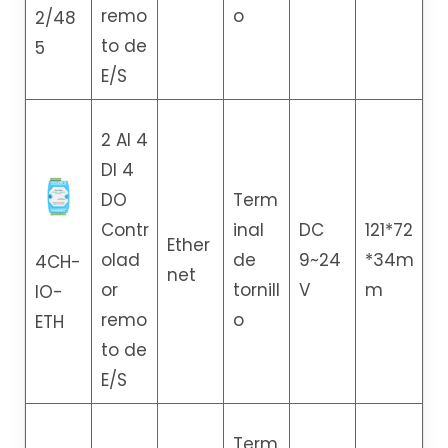
remo
o
2/48
to de
5
E/S
2 AI 4
DI 4
DO
Term
Contr
inal
DC
121*72
Ether
olad
de
9~24
*34m
4CH-
net
or
tornill
V
m
IO-
remo
o
ETH
to de
E/S
Term