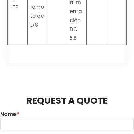
alim
remo
LTE
enta
to de
ción
E/S
DC
5.5
REQUEST A QUOTE
Name
*