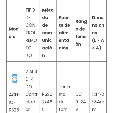
TIPO
Méto
DE
do
Fuen
Dime
Rang
CON
de
te de
nsion
Mod
o de
TROL
com
alim
es
elo
tensi
REMO
unic
enta
(L × A
ón
TO
ació
ción
× A)
I/O
n
2 AI 4
DI 4
DO
Term
Contr
RS23
inal
DC
121*72
4CH-
olad
2/48
de
9~24
*34m
IO-
or
5
tornill
V
m
RS23