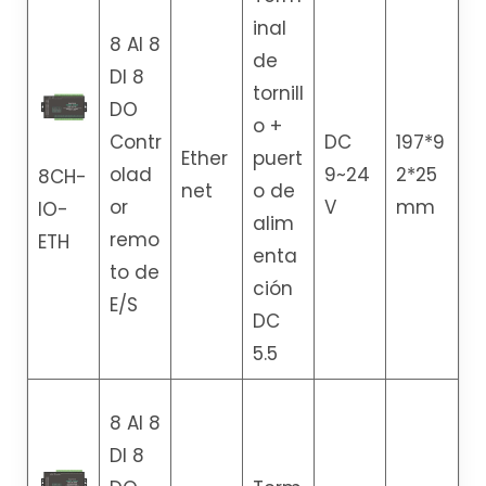
inal
8 AI 8
de
DI 8
tornill
DO
o +
Contr
DC
197*9
Ether
puert
olad
9~24
2*25
8CH-
net
o de
or
V
mm
IO-
alim
remo
ETH
enta
to de
ción
E/S
DC
5.5
8 AI 8
DI 8