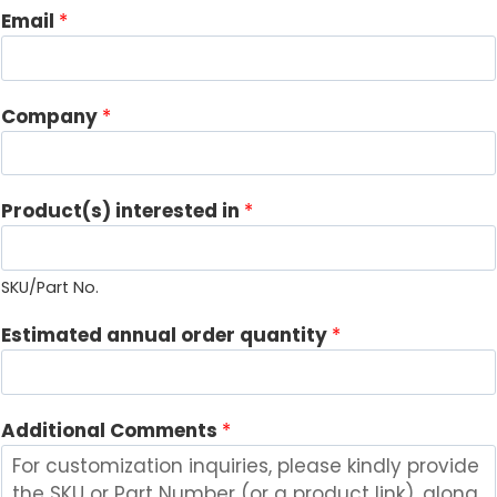
Email
*
Company
*
Product(s) interested in
*
SKU/Part No.
P
Estimated annual order quantity
*
r
o
d
Additional Comments
*
u
c
t