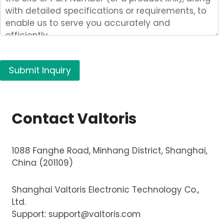
(
s
)
i
n
Submit Inquiry
t
e
r
e
Contact Valtoris
s
t
e
1088 Fanghe Road, Minhang District, Shanghai,
d
China (201109)
i
n
Shanghai Valtoris Electronic Technology Co.,
Ltd.
Support:
support@valtoris.com