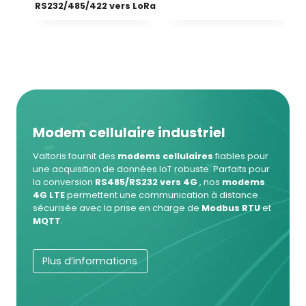
RS232/485/422 vers LoRa
Modem cellulaire industriel
Valtoris fournit des
modems cellulaires
fiables pour
une acquisition de données IoT robuste. Parfaits pour
la conversion
RS485/RS232 vers 4G
, nos
modems
4G LTE
permettent une communication à distance
sécurisée avec la prise en charge de
Modbus RTU
et
MQTT
.
Plus d’informations