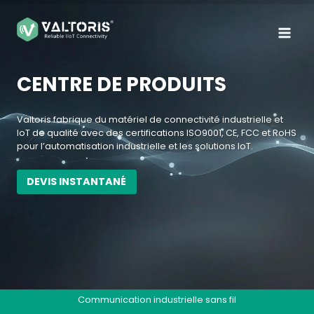
Aller
au
contenu
CENTRE DE PRODUITS
Valtoris fabrique du matériel de connectivité industrielle et
IoT de qualité avec des certifications ISO9001, CE, FCC et RoHS
pour l’automatisation industrielle et les solutions IoT.
DEVIS INSTANTANÉ
Communication industrielle sans fil