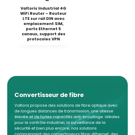
Valtoris Industrial 4G
WiFi Router – Routeur
LTE sur rail DIN avec
emplacement SIM,
ports Ethernet 5
canaux, support des
protocoles VPN
Convertisseur de fibre
Valtoris propose des solutions de fibre optique avec
de longues distances de transmission, une vitesse
élevée et de fortes capacités anti-brouillage. Idéales
pour le contrôle industriel, la surveillance de la
sécurité et bien plus encore, nos solutions
comprennent des convertisseurs fibre-éthernet, des