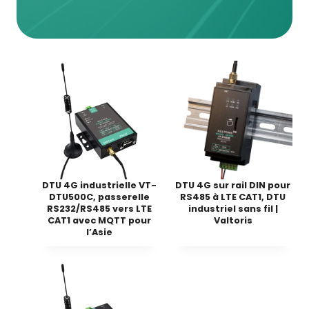
DTU 4G industrielle VT-
DTU 4G sur rail DIN pour
DTU500C, passerelle
RS485 à LTE CAT1, DTU
RS232/RS485 vers LTE
industriel sans fil |
CAT1 avec MQTT pour
Valtoris
l’Asie