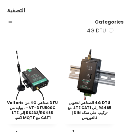
التصفية
Categories
4G DTU
4G DTU الصناعي لتحويل
DTU صناعي 4G من Valtoris
RS485 إلى LTE CAT1، مع
– VT-DTU500C، بوابة من
تركيب على سكة DIN |
RS232/RS485 إلى LTE
فالتوريس
CAT1 مع MQTT لآسيا