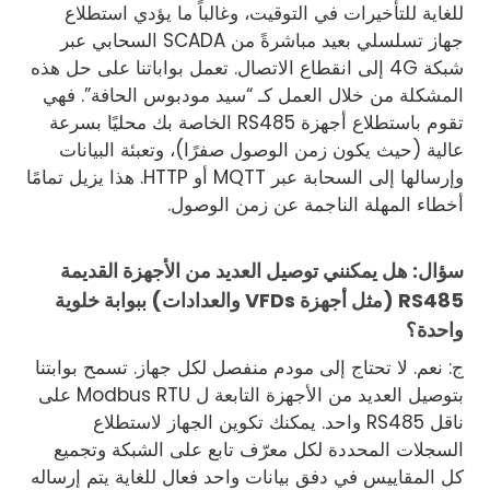
للغاية للتأخيرات في التوقيت، وغالباً ما يؤدي استطلاع
جهاز تسلسلي بعيد مباشرةً من SCADA السحابي عبر
شبكة 4G إلى انقطاع الاتصال. تعمل بواباتنا على حل هذه
المشكلة من خلال العمل كـ “سيد مودبوس الحافة”. فهي
تقوم باستطلاع أجهزة RS485 الخاصة بك محليًا بسرعة
عالية (حيث يكون زمن الوصول صفرًا)، وتعبئة البيانات
وإرسالها إلى السحابة عبر MQTT أو HTTP. هذا يزيل تمامًا
أخطاء المهلة الناجمة عن زمن الوصول.
سؤال: هل يمكنني توصيل العديد من الأجهزة القديمة
RS485 (مثل أجهزة VFDs والعدادات) ببوابة خلوية
واحدة؟
ج: نعم. لا تحتاج إلى مودم منفصل لكل جهاز. تسمح بوابتنا
بتوصيل العديد من الأجهزة التابعة ل Modbus RTU على
ناقل RS485 واحد. يمكنك تكوين الجهاز لاستطلاع
السجلات المحددة لكل معرّف تابع على الشبكة وتجميع
كل المقاييس في دفق بيانات واحد فعال للغاية يتم إرساله