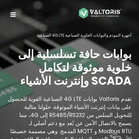
لتجاوز
لى
لمحتوى
أجهزة المودم والبوابات الخلوية الصناعية 4G LTE الصناعية
بوابات حافة تسلسلية إلى
خلوية موثوقة لتكامل
SCADA وإنترنت الأشياء
تقدم Valtoris بوابات 4G LTE الصناعية القوية للحصول
على بيانات إنترنت الأشياء الموثوقة. حلولنا مثالية
للتحويل السلس من RS485/RS232 إلى 4G، مما
يسمح بالاتصال الآمن عن بُعد مع دعم أصلي لـ
Modbus RTU و MQTT المدمج. وهي مصممة خصيصًا