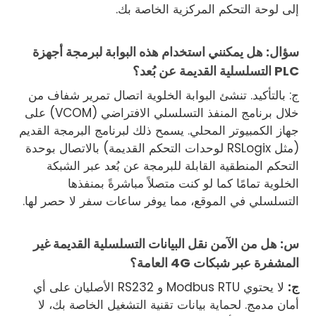
إلى لوحة التحكم المركزية الخاصة بك.
سؤال: هل يمكنني استخدام هذه البوابة لبرمجة أجهزة
PLC التسلسلية القديمة عن بُعد؟
ج: بالتأكيد. تنشئ البوابة الخلوية اتصال تمرير شفاف من
خلال برنامج المنفذ التسلسلي الافتراضي (VCOM) على
جهاز الكمبيوتر المحلي. يسمح ذلك لبرنامج البرمجة القديم
(مثل RSLogix لوحدات التحكم القديمة) بالاتصال بوحدة
التحكم المنطقية القابلة للبرمجة عن بُعد عبر الشبكة
الخلوية تمامًا كما لو كنت متصلاً مباشرةً بمنفذها
التسلسلي في الموقع، مما يوفر ساعات سفر لا حصر لها.
س: هل من الآمن نقل البيانات التسلسلية القديمة غير
المشفرة عبر شبكات 4G العامة؟
ج:
لا يحتوي Modbus RTU و RS232 الأصليان على أي
أمان مدمج. لحماية بيانات تقنية التشغيل الخاصة بك، لا