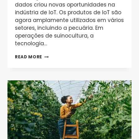
dados criou novas oportunidades na
indústria de IoT. Os produtos de IoT são
agora amplamente utilizados em vários
setores, incluindo a pecuária. Em
operações de suinocultura, a
tecnologia…
PECUÁRIA
READ MORE
INTELIGENTE:
SOLUÇÕES
SEM
FIO
LORA
PARA
MONITORAMENTO
MODERNO
DE
FAZENDAS
DE
SUÍNOS