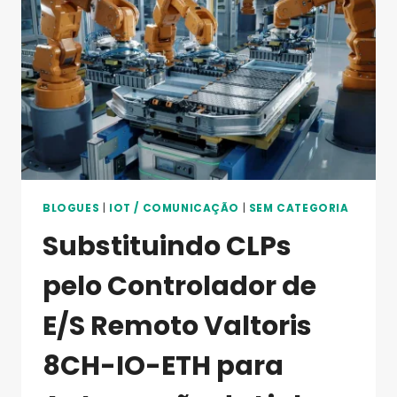
ESTUFAS
VIA
PLC
E
GATEWAY
LORA
VALTORIS
—
UM
TUTORIAL
PASSO
A
BLOGUES
|
IOT / COMUNICAÇÃO
|
SEM CATEGORIA
PASSO
Substituindo CLPs
pelo Controlador de
E/S Remoto Valtoris
8CH-IO-ETH para