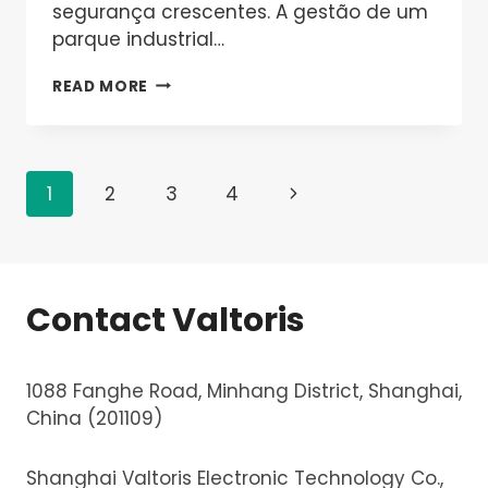
segurança crescentes. A gestão de um
parque industrial…
HISTÓRIA
READ MORE
DE
SUCESSO
DO
CLIENTE:
Page
GESTÃO
Next
1
2
3
4
INTEGRADA
navigation
Page
DE
ENERGIA
E
SEGURANÇA
Contact Valtoris
CONTRA
INCÊNDIO
PARA
PARQUE
1088 Fanghe Road, Minhang District, Shanghai,
INDUSTRIAL
China (201109)
USANDO
VT-
DTU500
Shanghai Valtoris Electronic Technology Co.,