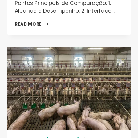
Pontos Principais de Comparação: 1.
Alcance e Desempenho: 2. Interface…
VALTORIS
READ MORE
VS
SEMTECH:
UMA
COMPARAÇÃO
DETALHADA
DE
DISPOSITIVOS
LORA
DTU