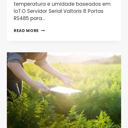
temperatura e umidade baseados em
IoT.O Servidor Serial Valtoris 8 Portas
RS485 para…
COMO
READ MORE
CONSTRUIR
UM
SISTEMA
DE
MONITORAMENTO
DE
TEMPERATURA
E
UMIDADE
IOT
PARA
AGRICULTURA
INTELIGENTE
USANDO
UM
SERVIDOR
SERIAL