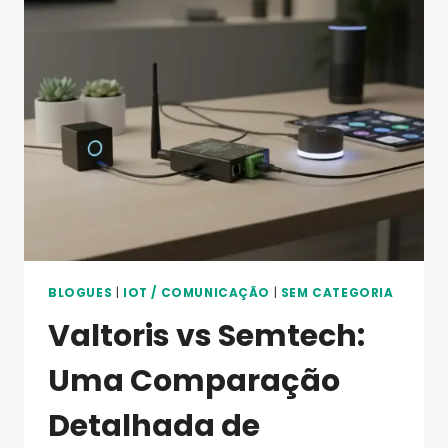
DE
TRANSFERÊNCIA
DE
DADOS
LORA
E
COMO
ELA
REVOLUCIONA
A
PECUÁRIA
INTELIGENTE?
BLOGUES
|
IOT / COMUNICAÇÃO
|
SEM CATEGORIA
Valtoris vs Semtech:
Uma Comparação
Detalhada de