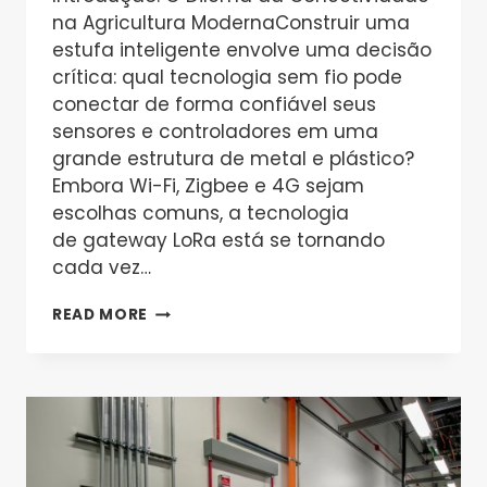
na Agricultura ModernaConstruir uma
estufa inteligente envolve uma decisão
crítica: qual tecnologia sem fio pode
conectar de forma confiável seus
sensores e controladores em uma
grande estrutura de metal e plástico?
Embora Wi-Fi, Zigbee e 4G sejam
escolhas comuns, a tecnologia
de gateway LoRa está se tornando
cada vez…
REVISÃO
READ MORE
DO
GATEWAY
LORA
2025:
É
A
MELHOR
ESCOLHA