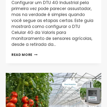
Configurar um DTU 4G Industrial pela
primeira vez pode parecer assustador,
mas na verdade é simples quando
você segue as etapas certas. Este guia
mostrará como configurar o DTU
Celular 4G da Valoris para
monitoramento de sensores agrícolas,
desde a retirada da…
UM
READ MORE
TUTORIAL
PASSO
A
PASSO:
CONFIGURANDO
SEU
DTU
4G
INDUSTRIAL
PARA
AGRICULTURA