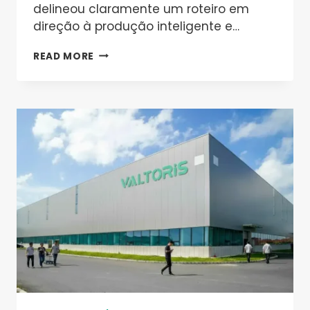
delineou claramente um roteiro em
direção à produção inteligente e…
SUBSTITUINDO
READ MORE
CLPS
PELO
CONTROLADOR
DE
E/S
REMOTO
VALTORIS
8CH-
IO-
ETH
PARA
AUTOMAÇÃO
DE
LINHA
DE
PRODUÇÃO
DE
BATERIAS