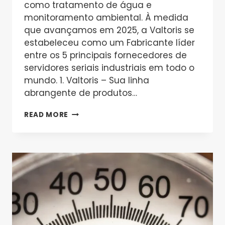
como tratamento de água e
monitoramento ambiental. À medida
que avançamos em 2025, a Valtoris se
estabeleceu como um Fabricante líder
entre os 5 principais fornecedores de
servidores seriais industriais em todo o
mundo. 1. Valtoris – Sua linha
abrangente de produtos…
TOP
READ MORE
5
FABRICANTES
DE
SERVIDORES
SERIAIS
INDUSTRIAIS
EM
2025:
POR
QUE
A