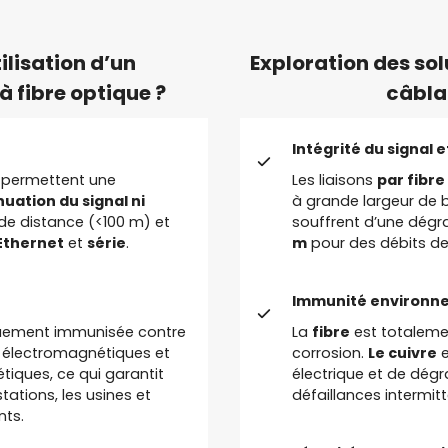
ilisation d’un
Exploration des sol
à fibre optique ?
câbla
Intégrité du signal 
permettent une
Les liaisons
par fibre
uation du signal ni
à grande largeur de
 de distance (<100 m) et
souffrent d’une dégr
Ethernet
et
série
.
m
pour des débits de
Immunité environnem
èquement immunisée contre
La
fibre
est totalemen
es électromagnétiques et
corrosion.
Le cuivre
e
tiques, ce qui garantit
électrique et de dégr
tations, les usines et
défaillances intermit
nts.