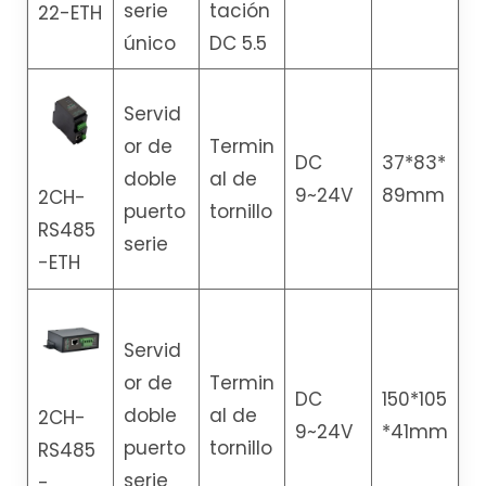
serie
tación
22-ETH
único
DC 5.5
Servid
or de
Termin
DC
37*83*
doble
al de
9~24V
89mm
2CH-
puerto
tornillo
RS485
serie
-ETH
Servid
or de
Termin
DC
150*105
doble
al de
2CH-
9~24V
*41mm
puerto
tornillo
RS485
serie
-