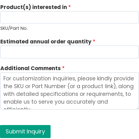
Product(s) interested in
*
SKU/Part No.
a
Estimated annual order quantity
*
n
n
u
Additional Comments
*
a
l
i
n
q
u
a
n
Submit Inquiry
t