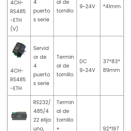
4
al de
4CH-
9~24V
*41mm
puerto
tornillo
RS485
s serie
-ETH
(V)
Servid
or de
Termin
DC
37*83*
4
al de
9~24V
89mm
4CH-
puerto
tornillo
RS485
s serie
-ETH
RS232/
Termin
485/4
al de
22 elija
tornillo
uno,
+
92*197