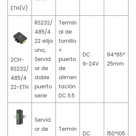
ETH(V)
RS232/
Termin
485/4
al de
22 elija
tornillo
uno,
+
DC
94*65*
Servid
puerto
2CH-
9~24V
25mm
or de
de
RS232/
doble
alimen
485/4
puerto
tación
22-ETH
serie
DC 5.5
Servid
or de
Termin
DC
150*105