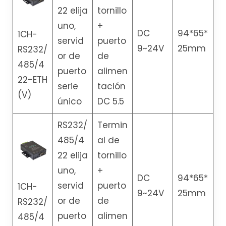
22 elija
tornillo
uno,
+
DC
94*65*
1CH-
servid
puerto
9~24V
25mm
RS232/
or de
de
485/4
puerto
alimen
22-ETH
serie
tación
(V)
único
DC 5.5
RS232/
Termin
485/4
al de
22 elija
tornillo
uno,
+
DC
94*65*
servid
puerto
1CH-
9~24V
25mm
or de
de
RS232/
puerto
alimen
485/4