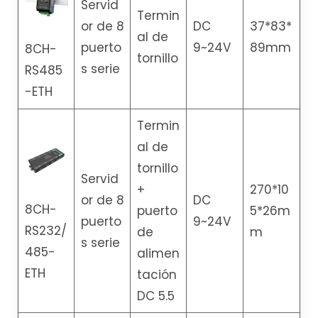
Servid
Termin
or de 8
DC
37*83*
al de
puerto
9~24V
89mm
8CH-
tornillo
s serie
RS485
-ETH
Termin
al de
tornillo
Servid
+
270*10
or de 8
DC
8CH-
puerto
5*26m
puerto
9~24V
RS232/
de
m
s serie
485-
alimen
ETH
tación
DC 5.5