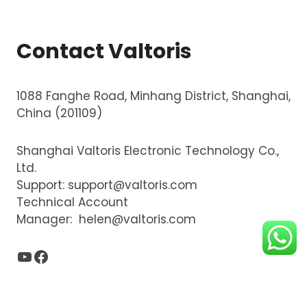
i
t
y
Contact Valtoris
1088 Fanghe Road, Minhang District, Shanghai,
China (201109)
Shanghai Valtoris Electronic Technology Co.,
Ltd.
Support:
support@valtoris.com
Technical Account
Manager:
helen@valtoris.com
YouTube
Facebook