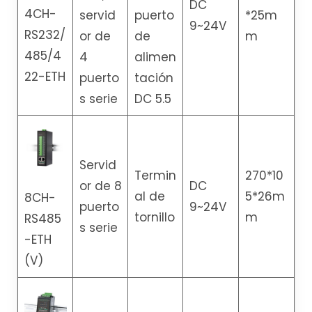
DC
4CH-
servid
puerto
*25m
9~24V
RS232/
or de
de
m
485/4
4
alimen
22-ETH
puerto
tación
s serie
DC 5.5
Servid
Termin
270*10
or de 8
DC
al de
5*26m
8CH-
puerto
9~24V
tornillo
m
RS485
s serie
-ETH
(V)