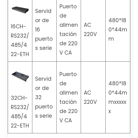
Puerto
Servid
de
or de
480*18
alimen
AC
16CH-
16
0*44m
tación
220V
RS232/
puerto
m
de 220
485/4
s serie
V CA
22-ETH
Puerto
Servid
de
480*18
or de
alimen
AC
0*44m
32
32CH-
tación
220V
mxxxxx
puerto
RS232/
de 220
x
s serie
485/4
V CA
22-ETH