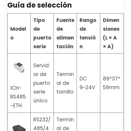
Guía de selección
Tipo
Fuente
Rango
Dimen
Model
de
de
de
siones
o
puerto
alimen
tensió
(L × A
serie
tación
n
× A)
Servid
or de
Termin
DC
89*37*
puerto
al de
9~24V
59mm
1CH-
serie
tornillo
RS485
único
-ETH
RS232/
Termin
485/4
al de