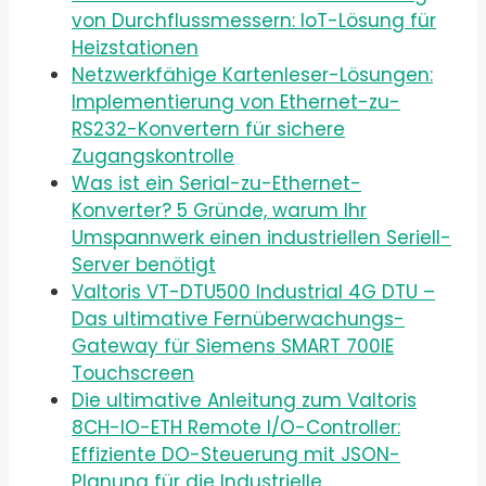
von Durchflussmessern: IoT-Lösung für
Heizstationen
Netzwerkfähige Kartenleser-Lösungen:
Implementierung von Ethernet-zu-
RS232-Konvertern für sichere
Zugangskontrolle
Was ist ein Serial-zu-Ethernet-
Konverter? 5 Gründe, warum Ihr
Umspannwerk einen industriellen Seriell-
Server benötigt
Valtoris VT-DTU500 Industrial 4G DTU –
Das ultimative Fernüberwachungs-
Gateway für Siemens SMART 700IE
Touchscreen
Die ultimative Anleitung zum Valtoris
8CH-IO-ETH Remote I/O-Controller:
Effiziente DO-Steuerung mit JSON-
Planung für die Industrielle