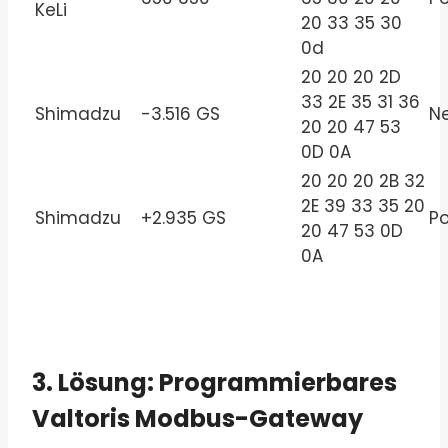
KeLi
20 33 35 30
0d
20 20 20 2D
33 2E 35 31 36
Shimadzu
-3.516 GS
N
20 20 47 53
0D 0A
20 20 20 2B 32
2E 39 33 35 20
Shimadzu
+2.935 GS
Po
20 47 53 0D
0A
3. Lösung: Programmierbares
Valtoris Modbus-Gateway