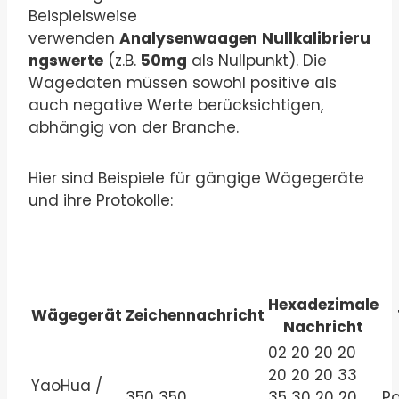
Beispielsweise
verwenden
Analysenwaagen
Nullkalibrieru
ngswerte
(z.B.
50mg
als Nullpunkt). Die
Wagedaten müssen sowohl positive als
auch negative Werte berücksichtigen,
abhängig von der Branche.
Hier sind Beispiele für gängige Wägegeräte
und ihre Protokolle:
Hexadezimale
Wägegerät
Zeichennachricht
Nachricht
02 20 20 20
20 20 20 33
YaoHua /
350 350
35 30 20 20
Po