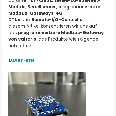
darunter
IoT-Chips
,
Seriell-zu-Ethernet-
Module
,
Seriellserver
,
programmierbare
Modbus-Gateways
,
4G-
DTUs
und
Remote-I/O-Controller
. In
diesem Artikel konzentrieren wir uns auf
das
programmierbare Modbus-Gateway
von Valtoris
, das Produkte wie folgende
unterstützt:
1.
UART-ETH