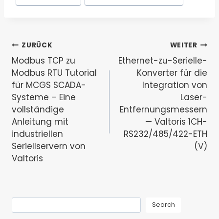
Beitragsnavigation
ZURÜCK
WEITER
Modbus TCP zu
Ethernet-zu-Serielle-
Modbus RTU Tutorial
Konverter für die
für MCGS SCADA-
Integration von
Systeme – Eine
Laser-
vollständige
Entfernungsmessern
Anleitung mit
— Valtoris 1CH-
industriellen
RS232/485/422-ETH
Seriellservern von
(V)
Valtoris
S
Search
u