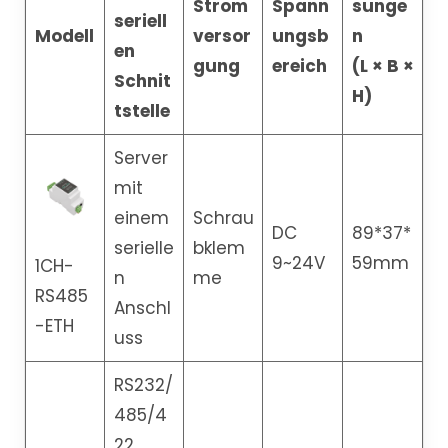
Strom
Spann
sunge
seriell
Modell
versor
ungsb
n
en
gung
ereich
(L × B ×
Schnit
H)
tstelle
Server
mit
einem
Schrau
DC
89*37*
serielle
bklem
9~24V
59mm
1CH-
n
me
RS485
Anschl
-ETH
uss
RS232/
485/4
22