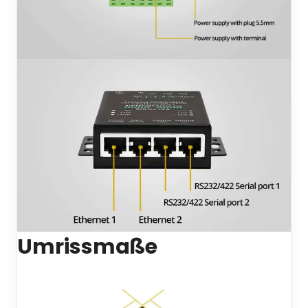
Umrissmaße