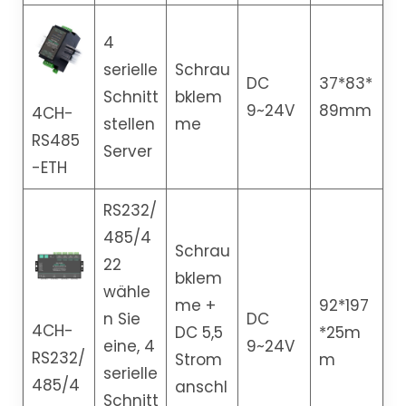
4
serielle
Schrau
DC
37*83*
Schnitt
bklem
9~24V
89mm
4CH-
stellen
me
RS485
Server
-ETH
RS232/
485/4
Schrau
22
bklem
wähle
me +
92*197
n Sie
DC
4CH-
DC 5,5
*25m
eine, 4
9~24V
RS232/
Strom
m
serielle
485/4
anschl
Schnitt