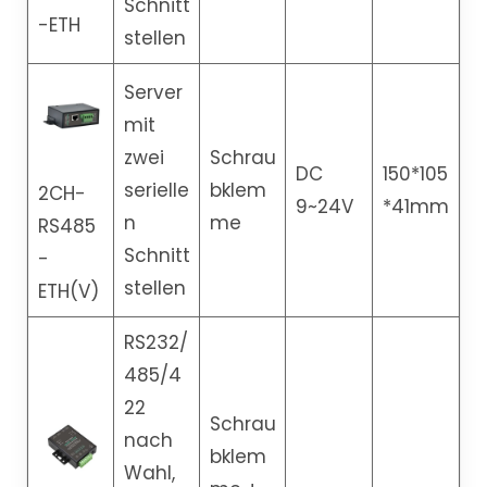
Schnitt
-ETH
stellen
Server
mit
zwei
Schrau
DC
150*105
serielle
bklem
2CH-
9~24V
*41mm
n
me
RS485
Schnitt
-
stellen
ETH(V)
RS232/
485/4
22
Schrau
nach
bklem
Wahl,