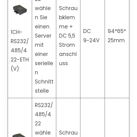
wähle
Schrau
n Sie
bklem
einen
me +
DC
94*65*
1CH-
Server
DC 5,5
9~24V
25mm
RS232/
mit
Strom
485/4
einer
anschl
22-ETH
serielle
uss
(V)
n
Schnitt
stelle
RS232/
485/4
22
wähle
Schrau