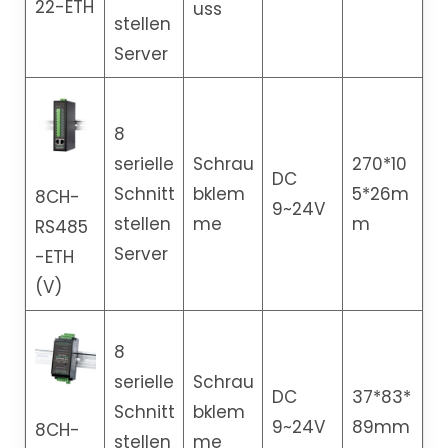
22-ETH
uss
stellen
Server
8
serielle
Schrau
270*10
DC
Schnitt
bklem
5*26m
8CH-
9~24V
stellen
me
m
RS485
Server
-ETH
(V)
8
serielle
Schrau
DC
37*83*
Schnitt
bklem
9~24V
89mm
8CH-
stellen
me