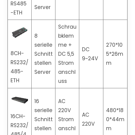
RS485
Server
-ETH
Schrau
8
bklem
serielle
me +
270*10
DC
8CH-
Schnitt
DC 5,5
5*26m
9~24V
RS232/
stellen
Strom
m
485-
Server
anschl
ETH
uss
16
AC
serielle
220V
480*18
AC
16CH-
Schnitt
Strom
0*44m
220V
RS232/
stellen
anschl
m
485/4