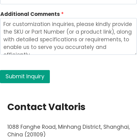
d
d
Additional Comments
*
i
t
i
o
n
a
l
*
Submit Inquiry
Contact Valtoris
1088 Fanghe Road, Minhang District, Shanghai,
China (201109)