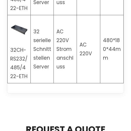
Server
uss
22-ETH
32
AC
serielle
220V
480*18
AC
Schnitt
Strom
0*44m
32CH-
220V
stellen
anschl
m
RS232/
Server
uss
485/4
22-ETH
REQUEST A QUOTE