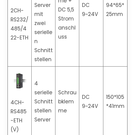
me +
Server
DC
94*65*
DC 5,5
2CH-
mit
9~24V
25mm
Strom
RS232/
zwei
anschl
485/4
serielle
uss
22-ETH
n
Schnitt
stellen
4
serielle
Schrau
DC
150*105
Schnitt
bklem
4CH-
9~24V
*41mm
stellen
me
RS485
Server
-ETH
(V)