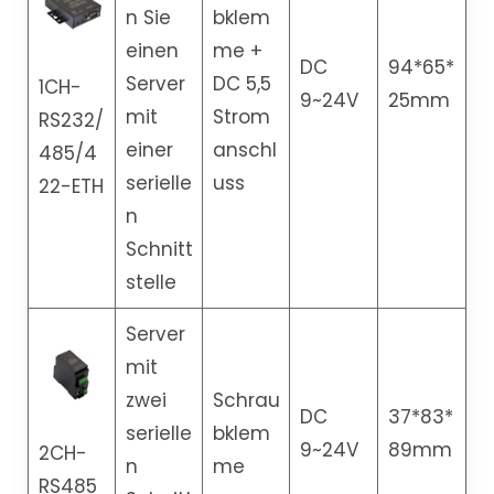
n Sie
bklem
einen
me +
DC
94*65*
Server
DC 5,5
1CH-
9~24V
25mm
mit
Strom
RS232/
einer
anschl
485/4
serielle
uss
22-ETH
n
Schnitt
stelle
Server
mit
zwei
Schrau
DC
37*83*
serielle
bklem
9~24V
89mm
2CH-
n
me
RS485