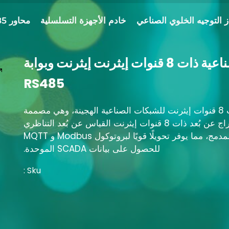
 التوجيه الخلوي الصناعي
خادم الأجهزة التسلسلية
محاور RS485 الصناعية
وحدة الإدخال/الإخراج عن بُعد الصناعية ذات 8 قنوات إيثرنت إيثرنت وبوابة
RS485
صُممت عقدة الإدخال/الإخراج عن بُعد للإيثرنت ذات 8 قنوات إيثرنت للشبكات الصناعية الهجينة، وهي مصممة
للشبكات الصناعية الهجينة، وتدمج عقدة الإدخال/الإخراج عن بُعد ذات 8 قنوات إيثرنت القياس عن بُعد التناظري
والرقمي المختلط مع الربط التسلسلي RS485 المدمج، مما يوفر تحويلًا قويًا لبروتوكول Modbus و MQTT
للحصول على بيانات SCADA الموحدة
.
Sku :