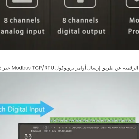
ل أوامر بروتوكول Modbus TCP/RTU عبر Ethernet/RS485 للتحكم في المخرجات الرقمية