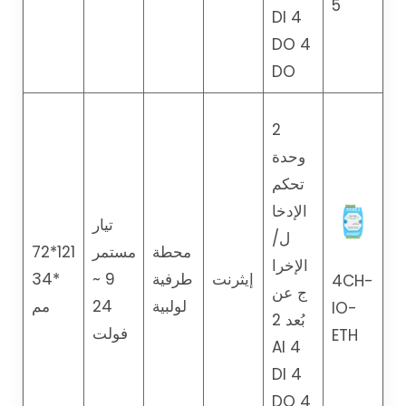
5
DI 4
DO 4
DO
2
وحدة
تحكم
الإدخا
تيار
ل/
محطة
مستمر
121*72
الإخرا
إيثرنت
طرفية
9 ~
*34
4CH-
ج عن
لولبية
24
مم
IO-
بُعد 2
فولت
ETH
AI 4
DI 4
DO 4