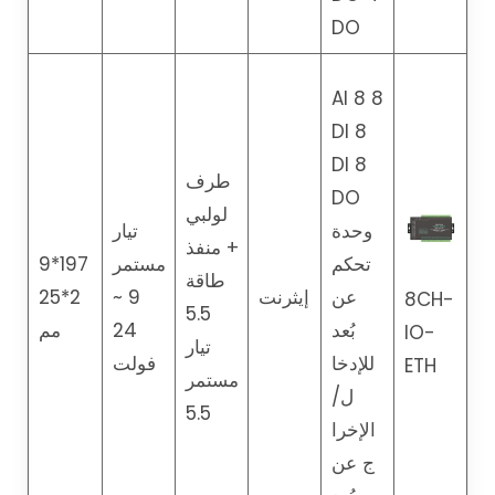
DO
8 AI 8
DI 8
DI 8
طرف
DO
لولبي
وحدة
تيار
+ منفذ
تحكم
مستمر
197*9
طاقة
عن
إيثرنت
9 ~
2*25
8CH-
5.5
بُعد
24
مم
IO-
تيار
للإدخا
فولت
ETH
مستمر
ل/
5.5
الإخرا
ج عن