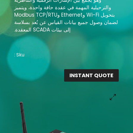
وهو يجمع بين الإشارات الرقمية والتناظرية
والترحيلية المهمة في عقدة حافة
واحدة، ويتميز
بتحويل Wi-Fi وEthernet وModbus TCP/RTU
لضمان وصول جميع بيانات القياس عن بُعد بسلاسة
إلى بيئات SCADA المعقدة
.
Sku :
INSTANT QUOTE