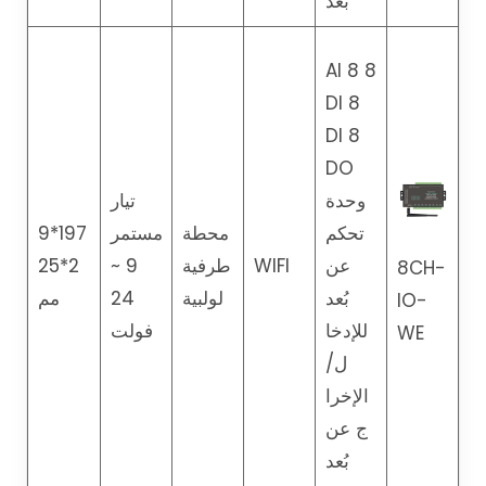
بُعد
8 AI 8
DI 8
DI 8
DO
وحدة
تيار
تحكم
محطة
مستمر
197*9
عن
WIFI
طرفية
9 ~
2*25
8CH-
بُعد
لولبية
24
مم
IO-
للإدخا
فولت
WE
ل/
الإخرا
ج عن
بُعد