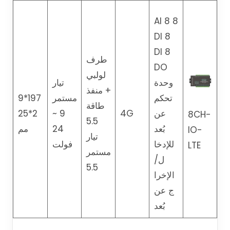
8 AI 8
DI 8
DI 8
طرف
DO
لولبي
وحدة
تيار
+ منفذ
تحكم
مستمر
197*9
طاقة
عن
4G
9 ~
2*25
8CH-
5.5
بُعد
24
مم
IO-
تيار
للإدخا
فولت
LTE
مستمر
ل/
5.5
الإخرا
ج عن
بُعد