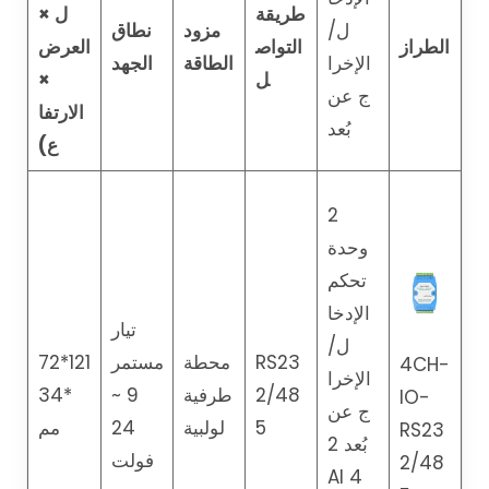
طريقة
ل ×
ل/
مزود
نطاق
الطراز
التواص
العرض
الإخرا
الطاقة
الجهد
ل
×
ج عن
الارتفا
بُعد
ع)
2
وحدة
تحكم
الإدخا
تيار
ل/
RS23
محطة
مستمر
121*72
4CH-
الإخرا
2/48
طرفية
9 ~
*34
IO-
ج عن
5
لولبية
24
مم
RS23
بُعد 2
فولت
2/48
AI 4