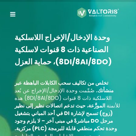
لتجاوز
لى
لمحتوى
وحدة الإدخال/الإخراج اللاسلكية
الصناعية ذات 8 قنوات لاسلكية
(8DI/8AI/8DO)، حماية العزل
تخلص من تكاليف سحب الكابلات الباهظة عبر
منشأتك.
صُمِّمت وحدة الإدخال/الإخراج عن بُعد
اللاسلكية ذات 8 قنوات (8DI/8AI/8DO) هذه
للأتمتة
الموزَّعة، حيث تدعم اتصالات نظير إلى نظير
(زوج) تسمح لإشارة DI في أحد المباني بتشغيل
مرحل DO مباشرةً في مبنى آخر – لا يلزم وجود
وحدة تحكم منطقي قابلة للبرمجة (PLC) مركزية.