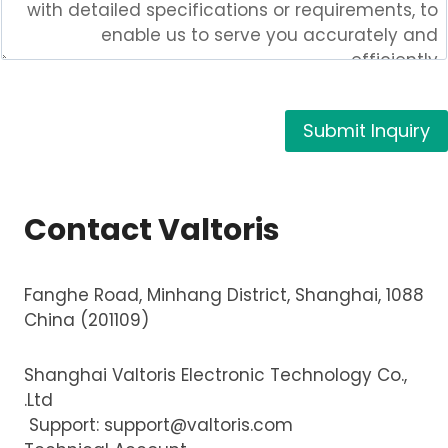
m
m
e
n
t
Submit Inquiry
s
A
d
d
Contact Valtoris
i
t
i
1088 Fanghe Road, Minhang District, Shanghai,
o
China (201109)
n
a
Shanghai Valtoris Electronic Technology Co.,
l
Ltd.
Support:
support@valtoris.com