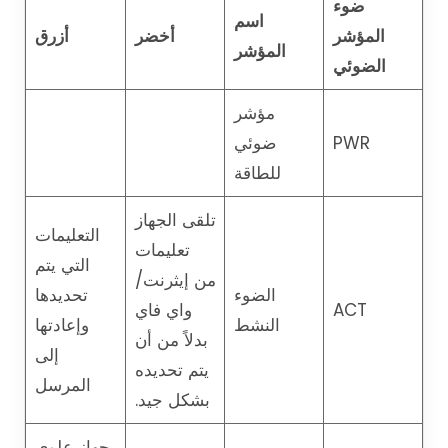
ضوء
اسم
المؤشر
أخضر
أزرق
المؤشر
الضوئي
مؤشر
PWR
ضوئي
للطاقة
تلقى الجهاز
التعليمات
تعليمات
التي يتم
من إيثرنت/
الضوء
تحديدها
ACT
واي فاي
النشط
وإعادتها
بدلاً من أن
إلى
يتم تحديده
المرسل
بشكل جيد.
جهاز علوي