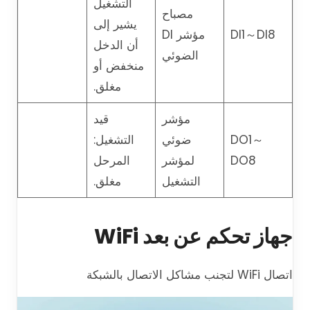
التشغيل
مصباح
يشير إلى
DI1～DI8
مؤشر DI
أن الدخل
الضوئي
منخفض أو
مغلق.
مؤشر
قيد
DO1～
ضوئي
التشغيل:
DO8
لمؤشر
المرحل
التشغيل
مغلق.
جهاز تحكم عن بعد WiFi
اتصال WiFi لتجنب مشاكل الاتصال بالشبكة