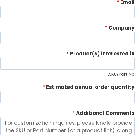
*
Email
*
Company
i
*
Product(s) interested in
n
t
e
SKU/Part No.
r
*
Estimated annual order quantity
e
s
t
e
*
Additional Comments
d
C
o