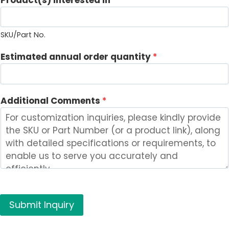
d
d
i
SKU/Part No.
t
Estimated annual order quantity
*
i
o
n
a
Additional Comments
*
l
P
r
o
d
u
c
t
Submit Inquiry
(
s