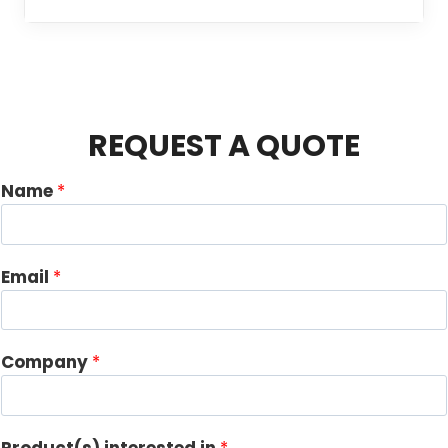
REQUEST A QUOTE
Name
*
Email
*
Company
*
A
Product(s) interested in
*