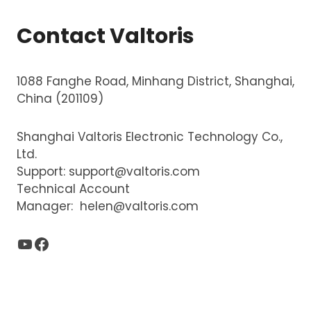
)
*
Contact Valtoris
1088 Fanghe Road, Minhang District, Shanghai,
China (201109)
Shanghai Valtoris Electronic Technology Co.,
Ltd.
Support:
support@valtoris.com
Technical Account
Manager:
helen@valtoris.com
YouTube
Facebook