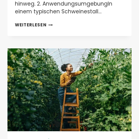
hinweg. 2. AnwendungsumgebungIn
einem typischen Schweinestall…
INTELLIGENTE
WEITERLESEN
VIEHWIRTSCHAFT:
LORA-
DRAHTLOSLÖSUNGEN
FÜR
DIE
MODERNE
SCHWEINEFARMÜBERWACHUNG