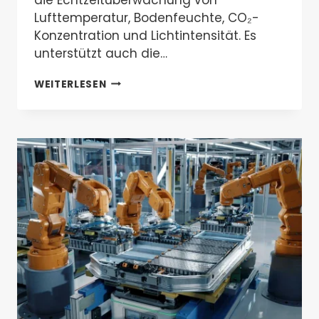
Lufttemperatur, Bodenfeuchte, CO₂-
Konzentration und Lichtintensität. Es
unterstützt auch die…
WIE
WEITERLESEN
MAN
GEWÄCHSHAUSTEMPERATUR-
UND
FEUCHTIGKEITSDATEN
VIA
PLC
UND
VALTORIS
LORA-
GATEWAY
SAMMELT
—
EINE
SCHRITT-
FÜR-
SCHRITT-