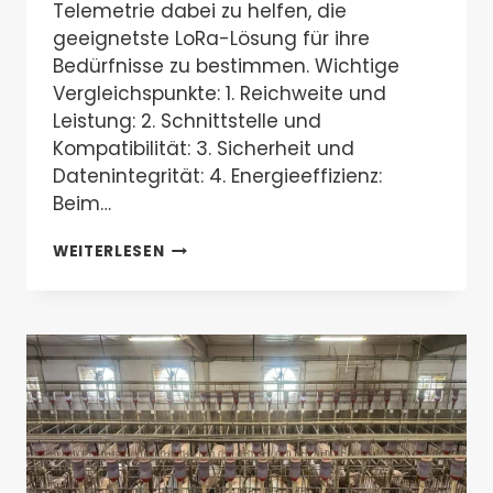
Telemetrie dabei zu helfen, die
geeignetste LoRa-Lösung für ihre
Bedürfnisse zu bestimmen. Wichtige
Vergleichspunkte: 1. Reichweite und
Leistung: 2. Schnittstelle und
Kompatibilität: 3. Sicherheit und
Datenintegrität: 4. Energieeffizienz:
Beim…
VALTORIS
WEITERLESEN
VS.
SEMTECH:
EIN
DETAILLIERTER
VERGLEICH
VON
LORA-
DTU-
GERÄTEN