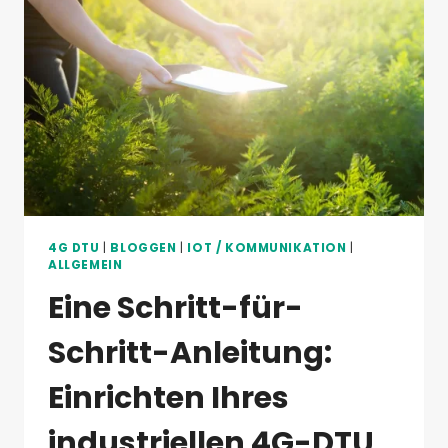
UND
FEUCHTIGKEITSÜBERWACHUNGSSYST
MIT
EINEM
INDUSTRIELLEN
SERIELL-
SERVER
AUFBAUT
4G DTU
|
BLOGGEN
|
IOT / KOMMUNIKATION
|
ALLGEMEIN
Eine Schritt-für-
Schritt-Anleitung:
Einrichten Ihres
industriellen 4G-DTU