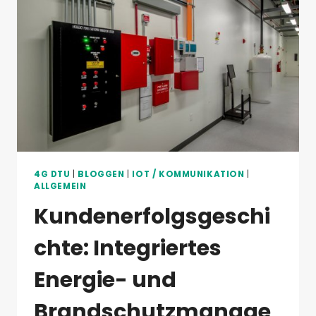
BESTE
WAHL
FÜR
IHR
INTELLIGENTES
GEWÄCHSHAUS?
4G DTU
|
BLOGGEN
|
IOT / KOMMUNIKATION
|
ALLGEMEIN
Kundenerfolgsgeschi
chte: Integriertes
Energie- und
Brandschutzmanage