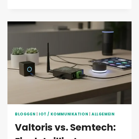
IST
EINE
LORA-
DATENTRANSFEREINHEIT
UND
WIE
REVOLUTIONIERT
SIE
DIE
INTELLIGENTE
TIERHALTUNG?
BLOGGEN
|
IOT / KOMMUNIKATION
|
ALLGEMEIN
Valtoris vs. Semtech: