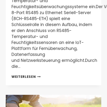
Temperatur- und
Feuchtigkeitsüberwachungssysteme ein.Der Va
8-Port RS485 zu Ethernet Seriell-Server
(8CH-RS485-ETH) spielt eine
Schlüsselrolle in diesem Aufbau, indem
er den Anschluss von RS485-
Temperatur- und
Feuchtigkeitssensoren an eine IoT-
Plattform für Fernüberwachung,
Datenerfassung
und Netzwerksteuerung ermöglicht.Durch
die…
WIE
WEITERLESEN
MAN
EIN
INTELLIGENTES
LANDWIRTSCHAFTLICHES
IOT-
TEMPERATUR-