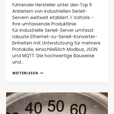
führender Hersteller unter den Top 5
Anbietern von industriellen Seriell-
Servern weltweit etabliert. 1. Valtoris –
Ihre umfassende Produktlinie
für Industrielle Seriell-Server umfasst
robuste Ethernet-zu-Seriell-Konverter-
Einheiten mit Unterstützung für mehrere
Protokolle, einschließlich Modbus, JSON
und MQTT. Die hochwertige Bauweise
und…
TOP
WEITERLESEN
5
HERSTELLER
VON
INDUSTRIELLEN
SERIELL-
SERVERN
2025:
WARUM