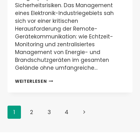
Sicherheitsrisiken. Das Management
eines Elektronik-Industriegebiets sah
sich vor einer kritischen
Herausforderung der Remote-
Gerätekommunikation: wie Echtzeit-
Monitoring und zentralisiertes
Management von Energie- und
Brandschutzgeräten im gesamten
Gelände ohne umfangreiche…
KUNDENERFOLGSGESCHICHTE:
WEITERLESEN
INTEGRIERTES
ENERGIE-
UND
BRANDSCHUTZMANAGEMENT
Seitennavigation
FÜR
Nächste
1
2
3
4
INDUSTRIEGEBIET
Seite
MIT
VT-
DTU500