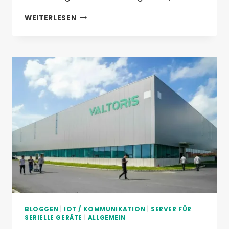
ERSATZ
WEITERLESEN
VON
PLCS
DURCH
DEN
VALTORIS
REMOTE
IO
CONTROLLER
8CH-
IO-
ETH
FÜR
DIE
AUTOMATISIERUNG
INTELLIGENTER
BATTERIEPRODUKTIONSLINIEN
BLOGGEN
|
IOT / KOMMUNIKATION
|
SERVER FÜR
SERIELLE GERÄTE
|
ALLGEMEIN