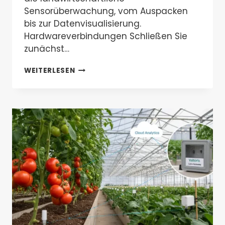
Sensorüberwachung, vom Auspacken
bis zur Datenvisualisierung.
Hardwareverbindungen Schließen Sie
zunächst…
EINE
WEITERLESEN
SCHRITT-
FÜR-
SCHRITT-
ANLEITUNG:
EINRICHTEN
IHRES
INDUSTRIELLEN
4G-
DTU
FÜR
DIE
INTELLIGENTE
LANDWIRTSCHAFT