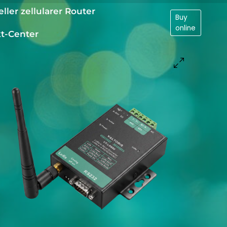
eller zellularer Router
Buy
online
t-Center