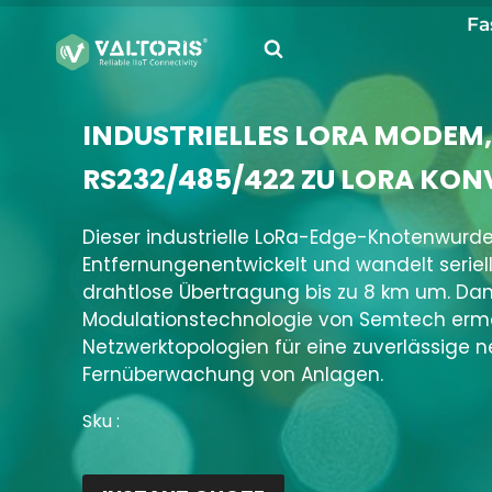
Zum
Fa
Inhalt
springen
INDUSTRIELLES LORA MODEM
RS232/485/422 ZU LORA KON
Dieser industrielle LoRa-Edge-Knoten
wurde
Entfernungen
entwickelt
und wandelt seriel
drahtlose Übertragung bis zu 8 km um.
Dank
Modulationstechnologie von Semtech
ermö
Netzwerktopologien für eine zuverlässige
Fernüberwachung von Anlagen.
Sku :